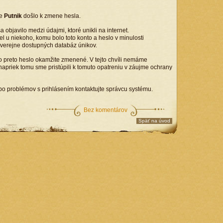
te
Putnik
došlo k zmene hesla.
objavilo medzi údajmi, ktoré unikli na internet.
l u niekoho, komu bolo toto konto a heslo v minulosti
o verejne dostupných databáz únikov.
 preto heslo okamžite zmenené. V tejto chvíli nemáme
 napriek tomu sme pristúpili k tomuto opatreniu v záujme ochrany
o problémov s prihlásením kontaktujte správcu systému.
Bez komentárov
Späť na úvod