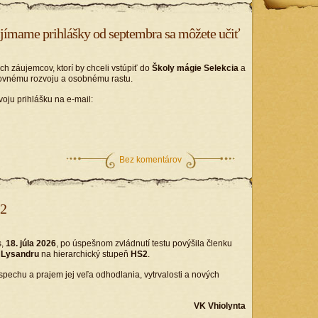
ijímame prihlášky od septembra sa môžete učiť
 záujemcov, ktorí by chceli vstúpiť do
Školy mágie Selekcia
a
ovnému rozvoju a osobnému rastu.
voju prihlášku na e-mail:
Bez komentárov
S2
s,
18. júla 2026
, po úspešnom zvládnutí testu povýšila členku
a
Lysandru
na hierarchický stupeň
HS2
.
echu a prajem jej veľa odhodlania, vytrvalosti a nových
VK Vhiolynta