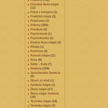
Postrehy
(702)
Pôvodná škola mágie
(12)
Práca s energiou
(1)
Praktická mágia
(3)
Prepínanie
(1)
Príbehy
(359)
Prieskum
(4)
Psychotronik
(1)
Psychotronika
(1)
Reálna škola mágie
(2)
Rituály
(1)
Rozhovor
(3)
Runová mágia
(11)
Runy
(9)
Sekty – Kulty
(7)
Selekcia
(189)
Spoločenstvo Selekcia
(5)
Strach zo smrti
(1)
Symboly mágie
(1)
Škola mágie
(27)
Škola mágie Selekcia
(16)
Technika mágie
(19)
Techniky mágie
(3)