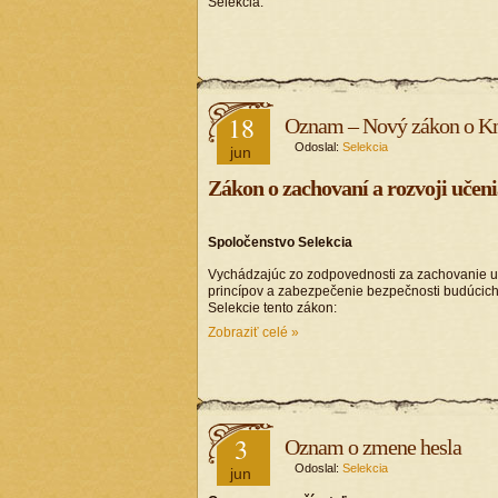
Selekcia.
18
Oznam – Nový zákon o Kni
Odoslal:
Selekcia
jun
Zákon o zachovaní a rozvoji učen
Spoločenstvo Selekcia
Vychádzajúc zo zodpovednosti za zachovanie u
princípov a zabezpečenie bezpečnosti budúcich
Selekcie tento zákon:
Zobraziť celé »
3
Oznam o zmene hesla
Odoslal:
Selekcia
jun