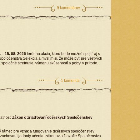
9 komentárov
. – 15. 08. 2026
terénnu akciu, ktorú bude možné spojiť aj s
poločenstva Selekcia a myslím si, že môže byť pre všetkých
spoločné stretnutie, výmenu skúseností a pobyt v prírode.
1 komentár
latnosť
Zákon o zriaďovaní dcérskych Spoločenstiev
 rámec pre vznik a fungovanie dcérskych spoločenstiev
 zachovaní jednoty učenia, zákonov a filozofie Spoločenstva