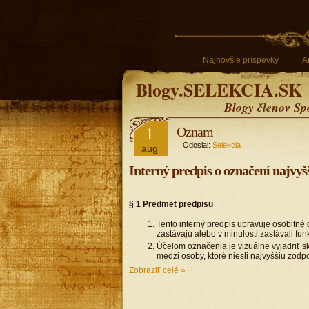
Najnovšie príspevky
A
Blogy.SELEKCIA.SK
Blogy členov Sp
1
Oznam
Odoslal:
Selekcia
aug
Interný predpis o označení najvyš
§ 1 Predmet predpisu
Tento interný predpis upravuje osobitné 
zastávajú alebo v minulosti zastávali f
Účelom označenia je vizuálne vyjadriť sku
medzi osoby, ktoré niesli najvyššiu zod
Zobraziť celé »