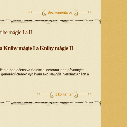
Bez komentárov
he mágie I a II
ia Knihy mágie I a Knihy mágie II
čenia Spoločenstva Selekcia, ochranu jeho pôvodných
 generácií členov, vydávam ako Najvyšší Veľkňaz Anách a
1 komentár