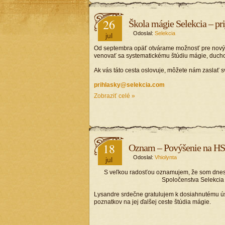
26
Škola mágie Selekcia – pr
Odoslal:
Selekcia
jul
Od septembra opäť otvárame možnosť pre nových
venovať sa systematickému štúdiu mágie, duch
Ak vás táto cesta oslovuje, môžete nám zaslať s
prihlasky@selekcia.com
Zobraziť celé »
18
Oznam – Povýšenie na H
Odoslal:
Vhiolynta
jul
S veľkou radosťou oznamujem, že som dne
Spoločenstva Selekci
Lysandre srdečne gratulujem k dosiahnutému úsp
poznatkov na jej ďalšej ceste štúdia mágie.