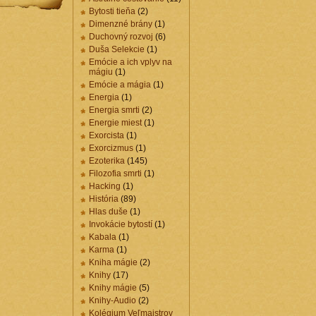
Bytosti tieňa
(2)
Dimenzné brány
(1)
Duchovný rozvoj
(6)
Duša Selekcie
(1)
Emócie a ich vplyv na
mágiu
(1)
Emócie a mágia
(1)
Energia
(1)
Energia smrti
(2)
Energie miest
(1)
Exorcista
(1)
Exorcizmus
(1)
Ezoterika
(145)
Filozofia smrti
(1)
Hacking
(1)
História
(89)
Hlas duše
(1)
Invokácie bytostí
(1)
Kabala
(1)
Karma
(1)
Kniha mágie
(2)
Knihy
(17)
Knihy mágie
(5)
Knihy-Audio
(2)
Kolégium Veľmajstrov