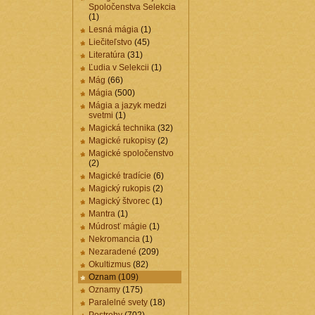
Spoločenstva Selekcia
(1)
Lesná mágia
(1)
Liečiteľstvo
(45)
Literatúra
(31)
Ľudia v Selekcii
(1)
Mág
(66)
Mágia
(500)
Mágia a jazyk medzi
svetmi
(1)
Magická technika
(32)
Magické rukopisy
(2)
Magické spoločenstvo
(2)
Magické tradície
(6)
Magický rukopis
(2)
Magický štvorec
(1)
Mantra
(1)
Múdrosť mágie
(1)
Nekromancia
(1)
Nezaradené
(209)
Okultizmus
(82)
Oznam
(109)
Oznamy
(175)
Paralelné svety
(18)