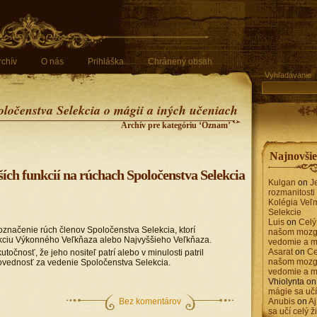
rchív
O nás
Prihláška
Chránený obsah
Vyhľadávanie
oločenstva Selekcia o mágii a iných učeniach
Archív pre kategóriu ‘Oznam’
Najnovši
ších funkcií na rúchach Spoločenstva Selekcia
Kulgan
on
J
rozmanitosti
Kolégia Veľm
Selekcie
Luis
on
Celý 
označenie rúch členov Spoločenstva Selekcia, ktorí
našom mozg
unkciu Výkonného Veľkňaza alebo Najvyššieho Veľkňaza.
vedomie a m
Asarat
on
Ce
točnosť, že jeho nositeľ patrí alebo v minulosti patril
našom mozg
povednosť za vedenie Spoločenstva Selekcia.
vedomie a m
Vhiolynta
o
mágie sa učí 
Bez komentárov
Anubis
on
Aj
sa učí celý ž