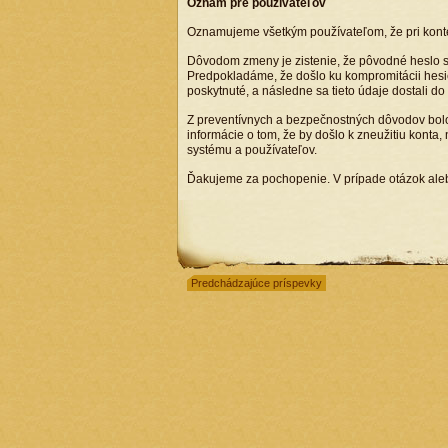
Oznam pre používateľov
Oznamujeme všetkým používateľom, že pri kon
Dôvodom zmeny je zistenie, že pôvodné heslo sa 
Predpokladáme, že došlo ku kompromitácii hesie
poskytnuté, a následne sa tieto údaje dostali d
Z preventívnych a bezpečnostných dôvodov bolo
informácie o tom, že by došlo k zneužitiu konta,
systému a používateľov.
Ďakujeme za pochopenie. V prípade otázok aleb
Predchádzajúce príspevky