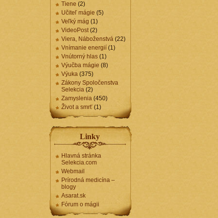
Tiene
(2)
Učiteľ mágie
(5)
Veľký mág
(1)
VideoPost
(2)
Viera, Náboženstvá
(22)
Vnímanie energií
(1)
Vnútorný hlas
(1)
Výučba mágie
(8)
Výuka
(375)
Zákony Spoločenstva
Selekcia
(2)
Zamyslenia
(450)
Život a smrť
(1)
Linky
Hlavná stránka
Selekcia.com
Webmail
Prírodná medicína –
blogy
Asarat.sk
Fórum o mágii