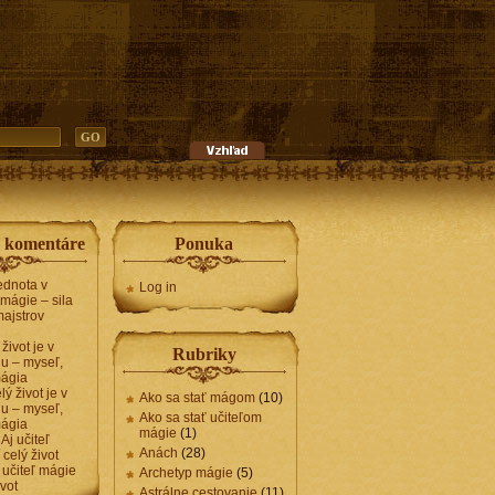
e komentáre
Ponuka
ednota v
Log in
 mágie – sila
ajstrov
život je v
Rubriky
u – myseľ,
ágia
lý život je v
Ako sa stať mágom
(10)
u – myseľ,
Ako sa stať učiteľom
ágia
mágie
(1)
n
Aj učiteľ
Anách
(28)
celý život
 učiteľ mágie
Archetyp mágie
(5)
ivot
Astrálne cestovanie
(11)