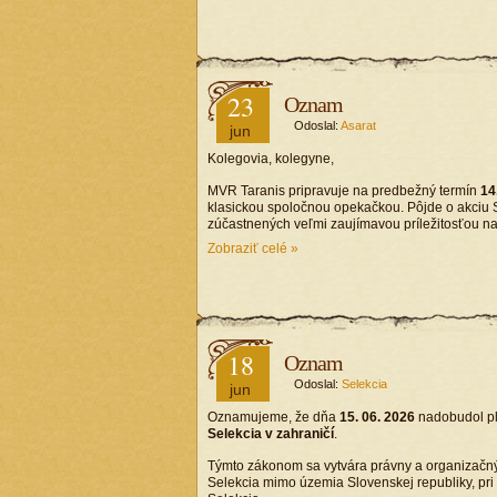
23
Oznam
Odoslal:
Asarat
jun
Kolegovia, kolegyne,
MVR Taranis pripravuje na predbežný termín
14
klasickou spoločnou opekačkou. Pôjde o akciu S
zúčastnených veľmi zaujímavou príležitosťou na 
Zobraziť celé »
18
Oznam
Odoslal:
Selekcia
jun
Oznamujeme, že dňa
15. 06. 2026
nadobudol p
Selekcia v zahraničí
.
Týmto zákonom sa vytvára právny a organizačný
Selekcia mimo územia Slovenskej republiky, pri