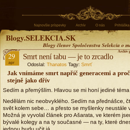
Najnovšie príspevky
Archív
O nás
Prihláška
Blogy.SELEKCIA.SK
Blogy členov Spoločenstva Selekcia o m
Archív p
29
Smrt není tabu — je to zrcadlo
apr
Odoslal:
Thanatos
Tagy:
Smrť
Jak vnímáme smrt napříč generacemi a proč 
stejně jako dřív
Sedím a přemýšlím. Hlavou se mi honí jediné téma
Nedělám nic neobvyklého. Sedím na přednášce, č
svět kolem sebe… a přesto se myšlenky neustále vr
Možná je vyvolal článek pro Ašarata, ve kterém js
bývalé kolegy a na ty současné — na ty, které dnes 
jednou budu učit já.