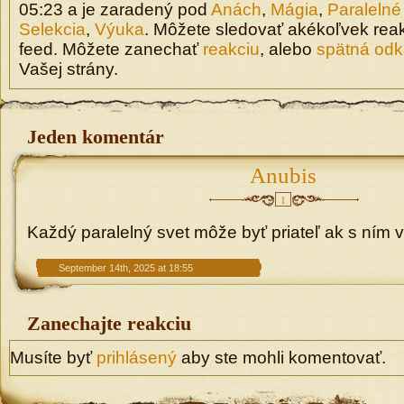
05:23 a je zaradený pod
Anách
,
Mágia
,
Paralelné
Selekcia
,
Výuka
. Môžete sledovať akékoľvek rea
feed. Môžete zanechať
reakciu
, alebo
spätná odk
Vašej strány.
Jeden komentár
Anubis
1
Každý paralelný svet môže byť priateľ ak s ním v
September 14th, 2025 at 18:55
Zanechajte reakciu
Musíte byť
prihlásený
aby ste mohli komentovať.