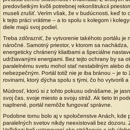
predovšetkým kvôli potrebnej rekonštrukcii priesto
museli zrušiť. Verím však, že v budúcnosti, keď to o
k tejto práci vrátime – a to spolu s kolegom i koleg
diele majú svoj podiel.
Treba zdôrazniť, že vytvorenie takéhoto portálu je
náročné. Samotný priestor, v ktorom sa nachádza,
energeticky chránený kliatbami a špeciálne nastav
udržiavanými energiami. Bez tejto ochrany by sa ot
paralelnému svetu mohol stať nestabilným alebo 
nebezpečným. Portál totiž nie je iba bránou – je to
rovinami, ktorý dýcha spolu s tými, čo ho vytvorili a
Múdrosť, ktorú si z tohto pokusu odnášame, je jas
svoj čas, svoje miesto a svoju stráž. Ak tieto tri po
naplnené, portál nemôže fungovať správne.
Podobne tomu bolo aj v spoločenstve Anách, kde p
paralelných svetov nikdy neexistovali bez dozoru.
Veľkňazi boli ustanovení ako strážcovia a ich úloho