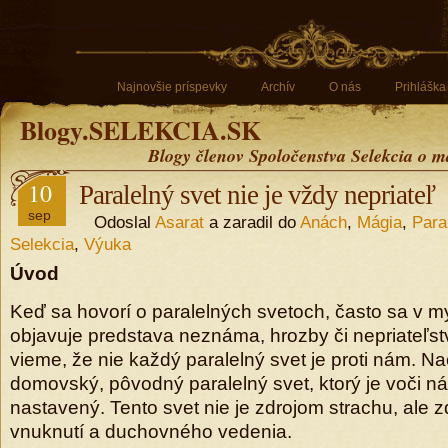
Najnovšie príspevky
Archív
O nás
Prihláška
Blogy.SELEKCIA.SK
Blogy členov Spoločenstva Selekcia o m
10
Paralelný svet nie je vždy nepriateľ
sep
Odoslal
Asarat
a zaradil do
Anách
,
Mágia
,
Para
Selekcia
,
Výuka
Úvod
Keď sa hovorí o paralelných svetoch, často sa v my
objavuje predstava neznáma, hrozby či nepriateľst
vieme, že nie každý paralelný svet je proti nám. N
domovský, pôvodný paralelný svet, ktorý je voči n
nastavený. Tento svet nie je zdrojom strachu, ale z
vnuknutí a duchovného vedenia.