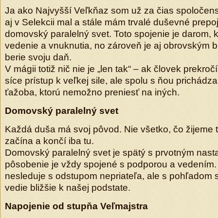
Ja ako Najvyšší Veľkňaz som už za čias spoločen
aj v Selekcii mal a stále mám trvalé duševné prepo
domovský paralelný svet. Toto spojenie je darom, k
vedenie a vnuknutia, no zároveň je aj obrovským 
berie svoju daň.
V mágii totiž nič nie je „len tak“ – ak človek prekroč
síce prístup k veľkej sile, ale spolu s ňou prichád
ťažoba, ktorú nemožno preniesť na iných.
Domovský paralelný svet
Každá duša má svoj pôvod. Nie všetko, čo žijeme 
začína a končí iba tu.
Domovský paralelný svet je spätý s prvotným nast
pôsobenie je vždy spojené s podporou a vedením.
nesleduje s odstupom nepriateľa, ale s pohľadom 
vedie bližšie k našej podstate.
Napojenie od stupňa Veľmajstra