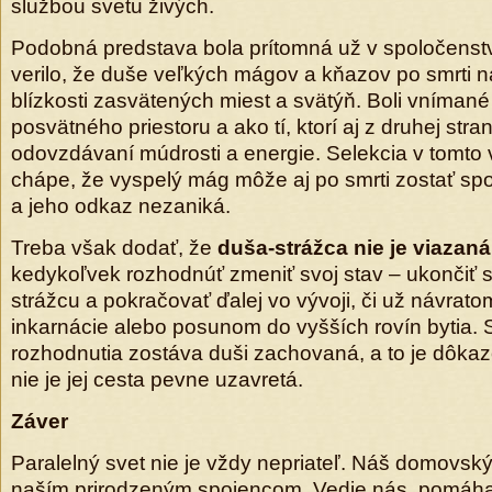
službou svetu živých.
Podobná predstava bola prítomná už v spoločens
verilo, že duše veľkých mágov a kňazov po smrti n
blízkosti zasvätených miest a svätýň. Boli vníman
posvätného priestoru a ako tí, ktorí aj z druhej str
odovzdávaní múdrosti a energie. Selekcia v tomto 
chápe, že vyspelý mág môže aj po smrti zostať sp
a jeho odkaz nezaniká.
Treba však dodať, že
duša-strážca nie je viazan
kedykoľvek rozhodnúť zmeniť svoj stav – ukončiť s
strážcu a pokračovať ďalej vo vývoji, či už návrat
inkarnácie alebo posunom do vyšších rovín bytia.
rozhodnutia zostáva duši zachovaná, a to je dôkaz
nie je jej cesta pevne uzavretá.
Záver
Paralelný svet nie je vždy nepriateľ. Náš domovský 
naším prirodzeným spojencom. Vedie nás, pomáha