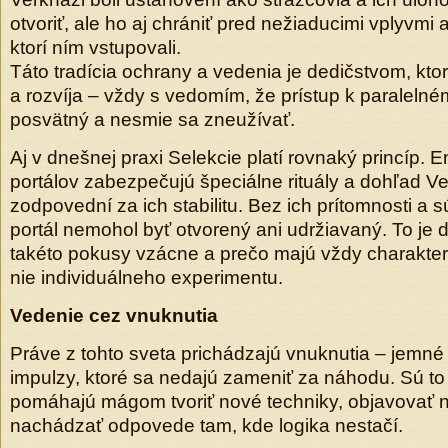
otvoriť, ale ho aj chrániť pred nežiaducimi vplyvmi
ktorí ním vstupovali.
Táto tradícia ochrany a vedenia je dedičstvom, kto
a rozvíja – vždy s vedomím, že prístup k paralelné
posvätný a nesmie sa zneužívať.
Aj v dnešnej praxi Selekcie platí rovnaký princíp. 
portálov zabezpečujú špeciálne rituály a dohľad Ve
zodpovední za ich stabilitu. Bez ich prítomnosti a 
portál nemohol byť otvorený ani udržiavaný. To je 
takéto pokusy vzácne a prečo majú vždy charakter
nie individuálneho experimentu.
Vedenie cez vnuknutia
Práve z tohto sveta prichádzajú vnuknutia – jemné
impulzy, ktoré sa nedajú zameniť za náhodu. Sú to 
pomáhajú mágom tvoriť nové techniky, objavovať 
nachádzať odpovede tam, kde logika nestačí.