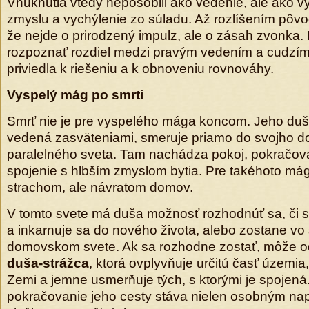
Vnuknutia vtedy nepôsobili ako vedenie, ale ako v
zmyslu a vychýlenie zo súladu. Až rozlíšením pôvo
že nejde o prirodzený impulz, ale o zásah zvonka
rozpoznať rozdiel medzi pravým vedením a cudzí
priviedla k riešeniu a k obnoveniu rovnováhy.
Vyspelý mág po smrti
Smrť nie je pre vyspelého mága koncom. Jeho duš
vedená zasväteniami, smeruje priamo do svojho 
paralelného sveta. Tam nachádza pokoj, pokračova
spojenie s hlbším zmyslom bytia. Pre takéhoto mág
strachom, ale návratom domov.
V tomto svete má duša možnosť rozhodnúť sa, či s
a inkarnuje sa do nového života, alebo zostane vo
domovskom svete. Ak sa rozhodne zostať, môže od
duša-strážca
, ktorá ovplyvňuje určitú časť územia,
Zemi a jemne usmerňuje tých, s ktorými je spojená
pokračovanie jeho cesty stáva nielen osobným nap