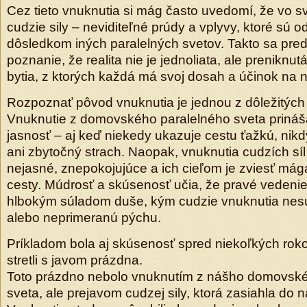
Cez tieto vnuknutia si mág často uvedomí, že vo s
cudzie sily – neviditeľné prúdy a vplyvy, ktoré sú 
dôsledkom iných paralelných svetov. Takto sa pred
poznanie, že realita nie je jednoliata, ale prenikn
bytia, z ktorých každá má svoj dosah a účinok na 
Rozpoznať pôvod vnuknutia je jednou z dôležitých
Vnuknutie z domovského paralelného sveta prináša 
jasnosť – aj keď niekedy ukazuje cestu ťažkú, nikdy
ani zbytočný strach. Naopak, vnuknutia cudzích síl
nejasné, znepokojujúce a ich cieľom je zviesť mág
cesty. Múdrosť a skúsenosť učia, že pravé vedenie
hlbokým súladom duše, kým cudzie vnuknutia nes
alebo neprimeranú pýchu.
Príkladom bola aj skúsenosť spred niekoľkých rok
stretli s javom prázdna.
Toto prázdno nebolo vnuknutím z nášho domovské
sveta, ale prejavom cudzej sily, ktorá zasiahla do n