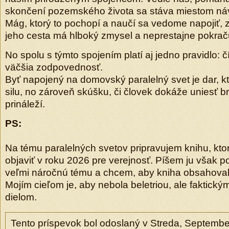
skončení pozemského života sa stáva miestom náv
Mág, ktorý to pochopí a naučí sa vedome napojiť, z
jeho cesta má hlboký zmysel a neprestajne pokrač
No spolu s týmto spojením platí aj jedno pravidlo: 
väčšia zodpovednosť.
Byť napojený na domovský paralelný svet je dar, k
silu, no zároveň skúšku, či človek dokáže uniesť 
prináleží.
PS:
Na tému paralelných svetov pripravujem knihu, kto
objaviť v roku 2026 pre verejnosť. Píšem ju však p
veľmi náročnú tému a chcem, aby kniha obsahovala
Mojím cieľom je, aby nebola beletriou, ale faktick
dielom.
Tento príspevok bol odoslaný v Streda, Septembe