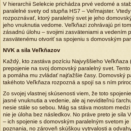
V hierarchii Selekcie prichádza prvé vedomé a sta
paralelné svety od stupňa HS7 – Veľmajster. Vted
rozpoznávať, ktorý paralelný svet je jeho domovský
jeho vnuknutia vedome. Veľkňazi zohrávajú pri tom
zásadnú úlohu – svojimi zasväteniami a vedením
zasvätenému otvoriť sa spojeniu s domovským pa
NVK a sila Veľkňazov
Každý, kto zastáva pozíciu Najvyššieho Veľkňaza 
prepojenie na svoj domovský paralelný svet. Tent
a pomáha mu zvládať najťažšie časy. Domovský pa
takéhoto Veľkňaza rozpozná a spojí sa s ním prirod
Zo svojej vlastnej skúsenosti viem, že toto spojeni
jasné vnuknutia a vedenie, ale aj neviditeľnú ťarch
nesie stále so sebou. Mág sa stáva mostom medzi s
nie je úloha bez následkov. No práve preto je sila
– ich spojenie s domovským paralelným svetom j
poznania, no zároveň skúškou vytrvalosti a odvahy