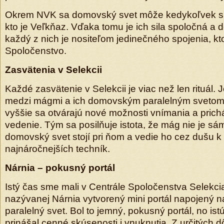
Okrem NVK sa domovský svet môže kedykoľvek spo
kto je Veľkňaz. Vďaka tomu je ich sila spoločná a 
každý z nich je nositeľom jedinečného spojenia, k
Spoločenstvo.
Zasvätenia v Selekcii
Každé zasvätenie v Selekcii je viac než len rituál. 
medzi mágmi a ich domovským paralelným svetom.
vyššie sa otvárajú nové možnosti vnímania a prichá
vedenie. Tým sa posilňuje istota, že mág nie je sám
domovský svet stojí pri ňom a vedie ho cez dušu k
najnáročnejších techník.
Nárnia – pokusný portál
Istý čas sme mali v Centrále Spoločenstva Selekcia
nazývanej Nárnia vytvorený mini portál napojený
paralelný svet. Bol to jemný, pokusný portál, no is
prinášal cenné skúsenosti i vnuknutia. Z určitých 