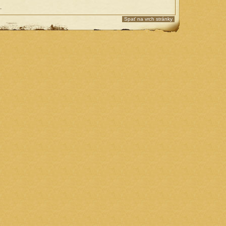
.
Spať na vrch stránky