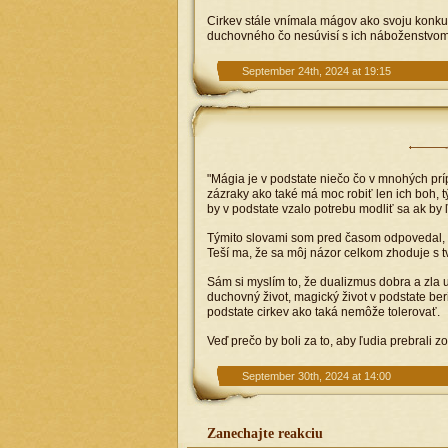
Cirkev stále vnímala mágov ako svoju konku
duchovného čo nesúvisí s ich náboženstvom.
September 24th, 2024 at 19:15
"Mágia je v podstate niečo čo v mnohých prí
zázraky ako také má moc robiť len ich boh,
by v podstate vzalo potrebu modliť sa ak by 
Týmito slovami som pred časom odpovedal, k
Teší ma, že sa môj názor celkom zhoduje s t
Sám si myslím to, že dualizmus dobra a zla uvi
duchovný život, magický život v podstate beri
podstate cirkev ako taká nemôže tolerovať.
Veď prečo by boli za to, aby ľudia prebrali z
September 30th, 2024 at 14:00
Zanechajte reakciu