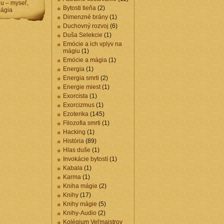
u – myseľ,
Bytosti tieňa
(2)
ágia
Dimenzné brány
(1)
Duchovný rozvoj
(6)
Duša Selekcie
(1)
Emócie a ich vplyv na
mágiu
(1)
Emócie a mágia
(1)
Energia
(1)
Energia smrti
(2)
Energie miest
(1)
Exorcista
(1)
Exorcizmus
(1)
Ezoterika
(145)
Filozofia smrti
(1)
Hacking
(1)
História
(89)
Hlas duše
(1)
Invokácie bytostí
(1)
Kabala
(1)
Karma
(1)
Kniha mágie
(2)
Knihy
(17)
Knihy mágie
(5)
Knihy-Audio
(2)
Kolégium Veľmajstrov