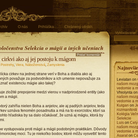
rchív
O nás
Prihláška
Chránený obsah
Vyhľadávanie
oločenstva Selekcia o mágii a iných učeniach
Pridať komentár
 cirkvi ako aj jej postoju k mágom
,
Postrehy
,
Viera, Náboženstvá
,
Zamyslenia
Najnovši
lícka cirkev na jednej strane verí v Boha a diabla ako aj
ných považuje za podvodníkov a ich umenie nepovažuje za
Leviatan
on
uznať existenciu mágie ako takej?
našom mozg
vedomie a m
je zložité prepojenie medzi vierou v nadprirodzené entity (ako
Vhiolynta
o
om a mágii.
našom mozg
vedomie a m
Kulgan
on
J
 ktorý zahŕňa nielen Boha a anjelov, ale aj padlých anjelov, teda
rozmanitosti
rkev uznáva fenomén posadnutia a má na to exorcistov, ktorí sa
Kolégia Veľm
tohto hľadiska by sa dalo očakávať, že uzná aj mágiu, ktorá by
Selekcie
mi.
Luis
on
Celý 
našom mozg
vane vystupovala proti mágii a mágii podobným praktikám. Dôvody
vedomie a m
monickej moci. Tu je niekoľko bodov, ktoré môžu vysvetliť tento
Asarat
on
Ce