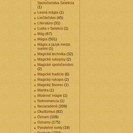
Spoločenstva Selekcia
(1)
Lesná mágia
(1)
Liečiteľstvo
(45)
Literatúra
(31)
Ľudia v Selekcii
(1)
Mág
(67)
Mágia
(501)
Mágia a jazyk medzi
svetmi
(1)
Magická technika
(32)
Magické rukopisy
(2)
Magické spoločenstvo
(2)
Magické tradície
(6)
Magický rukopis
(2)
Magický štvorec
(1)
Mantra
(1)
Múdrosť mágie
(1)
Nekromancia
(1)
Nezaradené
(209)
Okultizmus
(82)
Oznam
(109)
Oznamy
(175)
Paralelné svety
(18)