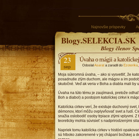
Najnovšie príspevky
A
Blogy.SELEKCIA.SK
Blogy členov Sp
23
Úvaha o mágii a katolíckej
Odoslal
Asarat
a zaradil do
Ezoterika
sep
Moja súkromná úvaha, – ako si vysvetliť, že kato
posadnutie zlým duchom, ale mágov a im podob
skutočné. Veď ak veria v Boha a diabla mali by 
Úvaha na túto tému je zaujímavá, pretože odhaľu
Boh a diabol) a postojom katolíckej cirkvi k mág
Katolícka cirkev verí, že existuje duchovný svet,
démonov, ktorí môžu ovplyvňovať svet a ľudí. Ci
snažia oslobodiť osoby trpiace zlými vplyvmi. Z 
teoreticky mohla súvisieť s nadprirodzenými sila
Napriek tomu katolícka cirkev v histórii opako
sú hlboko zakorenené v jej chápaní božskej a dé