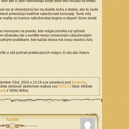
e skôr ako tí, ktorí vykonávajú svoje dielo bez ohľadu na kritiku.
et nie je obmedzený len na dualitu boha a diabla, ako to často
v, ktoré prekračujú tradičné náboženské koncepty. Tento môj
e reality za hranice náboženskej dogmy a objaviť rôzne skryté
nému monopolu na pravdu, kde mágia ponúka iný spôsob
om dôsledku ide o konflikt medzi ortodoxným náboženským
ltnými praktikami, kde každá strana má svoju vlastnú víziu
te o váš pohľad praktizujúcich mágov, či vás ako žiakov
ptember 23rd, 2024 o 13:19 a je zaradený pod
Ezoterika
,
ôžete sledovať akékoľvek reakcie cez
RSS 2.0
feed. Môžete
back
z Vašej strány.
Anubis
1