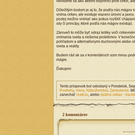
Nevidíme sa ako aktívni bojovníci proti cirkvi, al
Dôležitým bodom je aj to, že podľa nás mágov sv
vníma cirkev, ale existuje viacero úrovní a javo
postoj možno vnímať ako pokus rozšíriť chápani
sily či princípy, ktoré podľa nás mágov existujú.
Zároveň to môže byť odraz kritiky voči cirkev
vnímania sveta a riešenia problémov. V konečn
pohľadom a alternatívnymi duchovnými alebo oku
sveta a reality.
Budem rád ak sa v komentároch som mnou podelí
mágie.
Ďakujem
Tento príspevok bol odoslaný v Pondelok, Se
Postrehy
,
Viera, Náboženstvá
,
Zamyslenia
. M
zanechať
reakciu
, alebo
spätná odkaz - track
2 komentárov