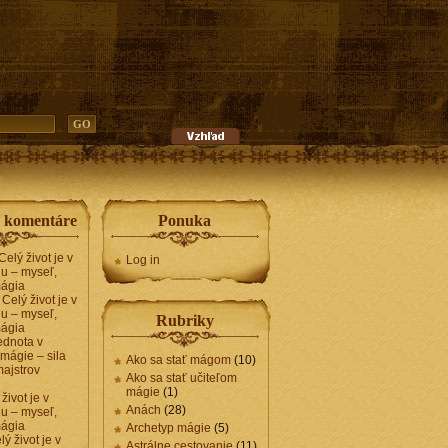
e komentáre
Ponuka
Celý život je v
Log in
u – myseľ,
ágia
n
Celý život je v
u – myseľ,
Rubriky
ágia
ednota v
 mágie – sila
Ako sa stať mágom
(10)
ajstrov
Ako sa stať učiteľom
mágie
(1)
život je v
Anách
(28)
u – myseľ,
ágia
Archetyp mágie
(5)
lý život je v
Astrálne cestovanie
(11)