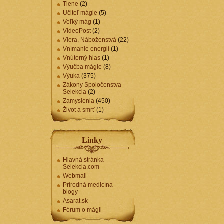
Tiene
(2)
Učiteľ mágie
(5)
Veľký mág
(1)
VideoPost
(2)
Viera, Náboženstvá
(22)
Vnímanie energií
(1)
Vnútorný hlas
(1)
Výučba mágie
(8)
Výuka
(375)
Zákony Spoločenstva
Selekcia
(2)
Zamyslenia
(450)
Život a smrť
(1)
Linky
Hlavná stránka
Selekcia.com
Webmail
Prírodná medicína –
blogy
Asarat.sk
Fórum o mágii