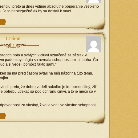
renciu, preto aj dnes vidíme absolútne popieranie všetkého
 Je to nebezpečné ak by sa dostali k moci.
Cháron
2
padoch bolo u svätých v cirkvi označené za zázrak. A
 tým pádom by mágia sa rovnala schopnostiam ich boha. Čo
ľudia si vedeli pomôcť takto sami."
eď sa ma pred časom pýtali na môj názor na túto tému.
vojim.
edli preto, že dobre vedeli nakoľko je tretí smer silný, žiť
e potrebu utiekať sa pod ochranu cirkvi, a to je niečo čo v
odpovednosť za vlastný, život a verili vo vlastne schopnosti.