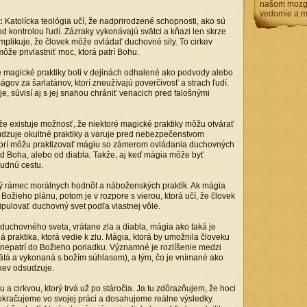
našom mozg
vedomie a m
y:
Katolícka teológia učí, že nadprirodzené schopnosti, ako sú
d kontrolou ľudí. Zázraky vykonávajú svätci a kňazi len skrze
implikuje, že človek môže ovládať duchovné sily. To cirkev
ôže privlastniť moc, ktorá patrí Bohu.
magické praktiky boli v dejinách odhalené ako podvody alebo
ágov za šarlatánov, ktorí zneužívajú poverčivosť a strach ľudí.
je, súvisí aj s jej snahou chrániť veriacich pred falošnými
že existuje možnosť, že niektoré magické praktiky môžu otvárať
udzuje okultné praktiky a varuje pred nebezpečenstvom
torí môžu praktizovať mágiu so zámerom ovládania duchovných
od Boha, alebo od diabla. Takže, aj keď mágia môže byť
ludnú cestu.
ný rámec morálnych hodnôt a náboženských praktík. Ak mágia
žieho plánu, potom je v rozpore s vierou, ktorá učí, že človek
pulovať duchovný svet podľa vlastnej vôle.
iu duchovného sveta, vrátane zla a diabla, mágia ako taká je
raktika, ktorá vedie k zlu. Mágia, ktorá by umožnila človeku
e nepatrí do Božieho poriadku. Významné je rozlíšenie medzi
vätá a vykonaná s božím súhlasom), a tým, čo je vnímané ako
kev odsudzuje.
u a cirkvou, ktorý trvá už po stáročia. Ja tu zdôrazňujem, že hoci
okračujeme vo svojej práci a dosahujeme reálne výsledky.