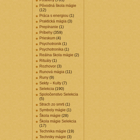
Postrehy
(703)
Pôvodná škola mágie
(12)
Práca s energiou
(1)
Praktická mágia
(3)
Prepínanie
(1)
Príbehy
(359)
Prieskum
(4)
Psychotronik
(1)
Psychotronika
(1)
Reálna škola mágie
(2)
Rituály
(1)
Rozhovor
(3)
Runová mágia
(11)
Runy
(9)
Sekty – Kulty
(7)
Selekcia
(190)
Spoločenstvo Selekcia
(5)
Strach zo smrti
(1)
Symboly mágie
(1)
Škola mágie
(28)
Škola mágie Selekcia
(17)
Technika mágie
(19)
Techniky mágie
(3)