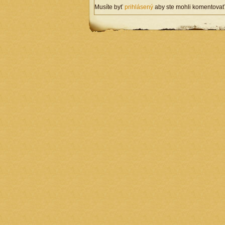
Musíte byť
prihlásený
aby ste mohli komentovať