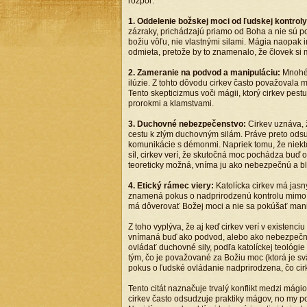
rozpor:
1. Oddelenie božskej moci od ľudskej kontrol
zázraky, prichádzajú priamo od Boha a nie sú po
božiu vôľu, nie vlastnými silami. Mágia naopak 
odmieta, pretože by to znamenalo, že človek si m
2. Zameranie na podvod a manipuláciu:
Mnohé 
ilúzie. Z tohto dôvodu cirkev často považovala m
Tento skepticizmus voči mágii, ktorý cirkev pestu
prorokmi a klamstvami.
3. Duchovné nebezpečenstvo:
Cirkev uznáva, 
cestu k zlým duchovným silám. Práve preto ods
komunikácie s démonmi. Napriek tomu, že niek
síl, cirkev verí, že skutočná moc pochádza buď 
teoreticky možná, vníma ju ako nebezpečnú a b
4. Etický rámec viery:
Katolícka cirkev má jas
znamená pokus o nadprirodzenú kontrolu mimo Bo
má dôverovať Božej moci a nie sa pokúšať mani
Z toho vyplýva, že aj keď cirkev verí v existenc
vnímaná buď ako podvod, alebo ako nebezpečná p
ovládať duchovné sily, podľa katolíckej teológi
tým, čo je považované za Božiu moc (ktorá je s
pokus o ľudské ovládanie nadprirodzena, čo cir
Tento citát naznačuje trvalý konflikt medzi mágio
cirkev často odsudzuje praktiky mágov, no my p