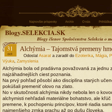
Najnovšie príspevky
Archív
O nás
Prihláška
Blogy.SELEKCIA.SK
Blogy členov Spoločenstva Selekcia o m
31
Alchýmia – Tajomstvá premeny hmo
oct
Odoslal
Asarat
a zaradil do
Ezoterika
,
Mágia
,
P
Výuka
,
Zamyslenia
Alchýmia bola od pradávna považovaná za jednu z
najzáhadnejších ciest poznania.
Na prvý pohľad pôsobí ako disciplína starých učenc
pokúšali premeniť olovo na zlato.
No v skutočnosti alchýmia nikdy nebola len o kovo
alchymisti nehľadali materiálne bohatstvo, ale kľú
premene, k pochopeniu princípov, ktoré riadia sam
najmenšieho zrnka prachu až po dušu človeka.