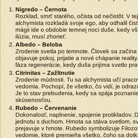
Nigredo – Černota
Rozklad, smrť starého, očista od nečistôt. V tej
alchymista rozkladá svoje ego, aby odhalil čist
mágii ide o obdobie temnej noci duše, kedy vš
ilúzia, musí zhorieť.
Albedo – Beloba
Zrodenie svetla po temnote. Človek sa začína v
objavuje pokoj, prijatie a nové chápanie reality
fáza regenerácie, kedy duša prijíma svetlo pra
Citrinitas – Zažltnutie
Zrodenie múdrosti. Tu sa alchymista učí prac
vedomia. Pochopí, že všetko, čo vidí, je odraz
Je to stav prebudenia, kedy sa spája poznani
skúsenosťou.
Rubedo – Červenanie
Dokonalosť, naplnenie, spojenie protikladov.
jednotu s duchom. Hmota sa stáva svetlom, sv
prejavuje v hmote. Rubedo symbolizuje Filozo
vedomie, ktoré premieňa všetko, čoho sa dotk