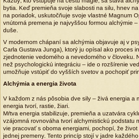
Každý, kto vstupuje na cestu mágie, sa stáva alc
bytia. Keď premieňa svoje slabosti na silu, hnev 
na poriadok, uskutočňuje svoje vlastné Magnum O
vnútorná premena je najvyššou formou alchýmie –
duše.
V modernom chápaní sa alchýmia objavuje aj v psy
Carla Gustava Junga), ktorý ju opísal ako proces i
zjednotenie vedomého a nevedomého v človeku. No
než psychologickú integráciu – ide o rozšírenie ve
umožňuje vstúpiť do vyšších svetov a pochopiť prin
Alchýmia a energia života
V každom z nás pôsobia dve sily – živá energia a m
energia tvorí, rastie, žiari.
Mŕtva energia stabilizuje, premieňa a uzatvára cykl
vzájomná rovnováha tvorí alchymistickú podstatu 
vie pracovať s oboma energiami, pochopí, že život 
jednej premeny. Tento princíp stojí v jadre každého 