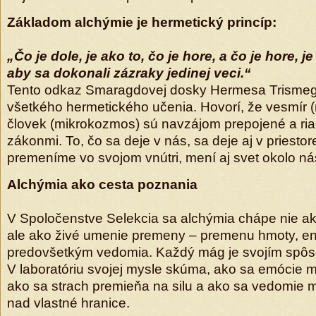
Základom alchýmie je hermetický princíp:
„Čo je dole, je ako to, čo je hore, a čo je hore, je
aby sa dokonali zázraky jedinej veci.“
Tento odkaz Smaragdovej dosky Hermesa Trismegi
všetkého hermetického učenia. Hovorí, že vesmír
človek (mikrokozmos) sú navzájom prepojené a riad
zákonmi. To, čo sa deje v nás, sa deje aj v priestor
premeníme vo svojom vnútri, mení aj svet okolo ná
Alchýmia ako cesta poznania
V Spoločenstve Selekcia sa alchýmia chápe nie ak
ale ako živé umenie premeny – premenu hmoty, ene
predovšetkým vedomia. Každý mág je svojím spô
V laboratóriu svojej mysle skúma, ako sa emócie 
ako sa strach premieňa na silu a ako sa vedomie
nad vlastné hranice.