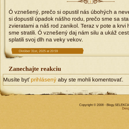
1
Ó vznešený, prečo si opustil nás úbohých a ne
si dopustil úpadok nášho rodu, prečo sme sa stal
zvieratami a náš rod zanikol. Teraz v pote a krvi
sme stratili. Ó vznešený daj nám silu a ukáž ces
splatili svoj dlh na veky vekov.
Október 31st, 2025 at 20:59
Zanechajte reakciu
Musíte byť
prihlásený
aby ste mohli komentovať.
Copyright © 2008 - Blogy.SELEKC
Desg