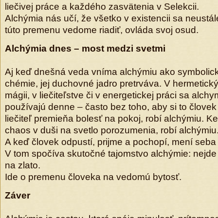
liečivej práce a každého zasvätenia v Selekcii.
Alchýmia nás učí, že všetko v existencii sa neustál
túto premenu vedome riadiť, ovláda svoj osud.
Alchýmia dnes – most medzi svetmi
Aj keď dnešná veda vníma alchýmiu ako symboli
chémie, jej duchovné jadro pretrváva. V hermetick
mágii, v liečiteľstve či v energetickej práci sa alchy
používajú denne – často bez toho, aby si to člove
liečiteľ premieňa bolesť na pokoj, robí alchýmiu.
chaos v duši na svetlo porozumenia, robí alchýmiu
A keď človek odpustí, prijme a pochopí, mení seba 
V tom spočíva skutočné tajomstvo alchýmie: nejd
na zlato.
Ide o premenu človeka na vedomú bytosť.
Záver