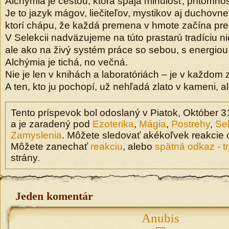
Alchýmia je cestou, ktorá spája minulosť, prítomno
Je to jazyk mágov, liečiteľov, mystikov aj duchovne 
ktorí chápu, že každá premena v hmote začína pr
V Selekcii nadväzujeme na túto prastarú tradíciu n
ale ako na živý systém práce so sebou, s energiou a
Alchýmia je tichá, no večná.
Nie je len v knihách a laboratóriách – je v každom 
A ten, kto ju pochopí, už nehľadá zlato v kameni, al
Tento príspevok bol odoslaný v Piatok, Október 3
a je zaradený pod
Ezoterika
,
Mágia
,
Postrehy
,
Se
Zamyslenia
. Môžete sledovať akékoľvek reakcie
Môžete zanechať
reakciu
, alebo
spätná odkaz - t
strány.
Jeden komentár
Anubis