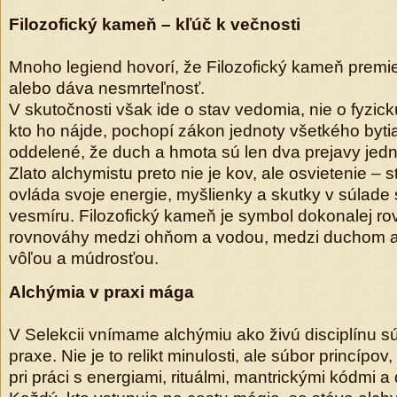
Filozofický kameň – kľúč k večnosti
Mnoho legiend hovorí, že Filozofický kameň premie
alebo dáva nesmrteľnosť.
V skutočnosti však ide o stav vedomia, nie o fyzick
kto ho nájde, pochopí zákon jednoty všetkého bytia.
oddelené, že duch a hmota sú len dva prejavy jednej
Zlato alchymistu preto nie je kov, ale osvietenie – 
ovláda svoje energie, myšlienky a skutky v súlade
vesmíru. Filozofický kameň je symbol dokonalej r
rovnováhy medzi ohňom a vodou, medzi duchom a
vôľou a múdrosťou.
Alchýmia v praxi mága
V Selekcii vnímame alchýmiu ako živú disciplínu 
praxe. Nie je to relikt minulosti, ale súbor princípo
pri práci s energiami, rituálmi, mantrickými kódmi 