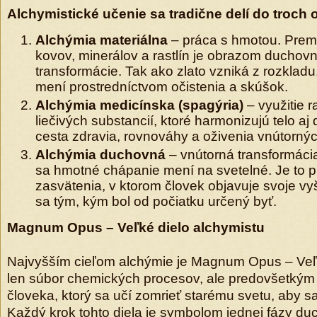
Alchymistické učenie sa tradične delí do troch o
Alchýmia materiálna
– práca s hmotou. Premi
kovov, minerálov a rastlín je obrazom duchovn
transformácie. Tak ako zlato vzniká z rozkladu,
mení prostredníctvom očistenia a skúšok.
Alchýmia medicínska (spagýria)
– využitie ra
liečivých substancií, ktoré harmonizujú telo aj 
cesta zdravia, rovnováhy a oživenia vnútorných
Alchýmia duchovná
– vnútorná transformáci
sa hmotné chápanie mení na svetelné. Je to 
zasvätenia, v ktorom človek objavuje svoje vyš
sa tým, kým bol od počiatku určený byť.
Magnum Opus – Veľké dielo alchymistu
Najvyšším cieľom alchýmie je Magnum Opus – Veľké
len súbor chemických procesov, ale predovšetký
človeka, ktorý sa učí zomrieť starému svetu, aby s
Každý krok tohto diela je symbolom jednej fázy d