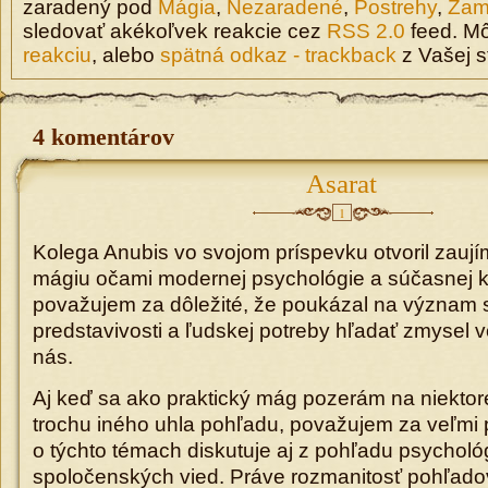
zaradený pod
Mágia
,
Nezaradené
,
Postrehy
,
Zam
sledovať akékoľvek reakcie cez
RSS 2.0
feed. M
reakciu
, alebo
spätná odkaz - trackback
z Vašej s
4 komentárov
Asarat
1
Kolega Anubis vo svojom príspevku otvoril zauj
mágiu očami modernej psychológie a súčasnej k
považujem za dôležité, že poukázal na význam 
predstavivosti a ľudskej potreby hľadať zmysel v
nás.
Aj keď sa ako praktický mág pozerám na niektor
trochu iného uhla pohľadu, považujem za veľmi 
o týchto témach diskutuje aj z pohľadu psychológie
spoločenských vied. Práve rozmanitosť pohľa