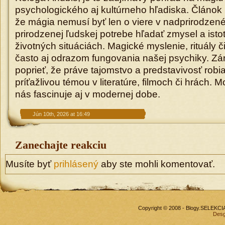
psychologického aj kultúrneho hľadiska. Článok
že mágia nemusí byť len o viere v nadprirodzené s
prirodzenej ľudskej potrebe hľadať zmysel a isto
životných situáciách. Magické myslenie, rituály č
často aj odrazom fungovania našej psychiky. 
poprieť, že práve tajomstvo a predstavivosť robi
príťažlivou témou v literatúre, filmoch či hrách. 
nás fascinuje aj v modernej dobe.
Jún 10th, 2026 at 16:49
Zanechajte reakciu
Musíte byť
prihlásený
aby ste mohli komentovať.
Copyright © 2008 - Blogy.SELEKC
Desg