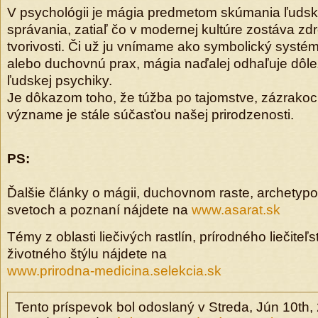
V psychológii je mágia predmetom skúmania ľuds
správania, zatiaľ čo v modernej kultúre zostáva zdr
tvorivosti. Či už ju vnímame ako symbolický systém,
alebo duchovnú prax, mágia naďalej odhaľuje dôle
ľudskej psychiky.
Je dôkazom toho, že túžba po tajomstve, zázrako
význame je stále súčasťou našej prirodzenosti.
PS:
Ďalšie články o mágii, duchovnom raste, archetypo
svetoch a poznaní nájdete na
www.asarat.sk
Témy z oblasti liečivých rastlín, prírodného liečite
životného štýlu nájdete na
www.prirodna-medicina.selekcia.sk
Tento príspevok bol odoslaný v Streda, Jún 10th, 