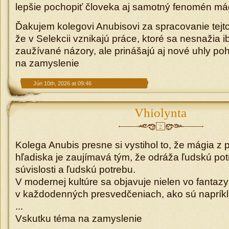
lepšie pochopiť človeka aj samotný fenomén má
Ďakujem kolegovi Anubisovi za spracovanie tejt
že v Selekcii vznikajú práce, ktoré sa nesnažia 
zaužívané názory, ale prinášajú aj nové uhly po
na zamyslenie
Jún 10th, 2026 at 09:46
Vhiolynta
2
Kolega Anubis presne si vystihol to, že mágia z
hľadiska je zaujímavá tým, že odráža ľudskú po
súvislosti a ľudskú potrebu.
V modernej kultúre sa objavuje nielen vo fantazy
v každodenných presvedčeniach, ako sú napríkla
...
Vskutku téma na zamyslenie