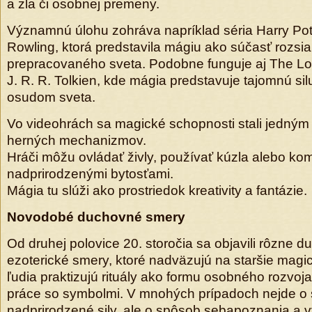
a zla či osobnej premeny.
Významnú úlohu zohráva napríklad séria Harry Pott
Rowling, ktorá predstavila mágiu ako súčasť rozsi
prepracovaného sveta. Podobne funguje aj The Lor
J. R. R. Tolkien, kde mágia predstavuje tajomnú silu
osudom sveta.
Vo videohrách sa magické schopnosti stali jedným 
herných mechanizmov.
Hráči môžu ovládať živly, používať kúzla alebo ko
nadprirodzenými bytosťami.
Mágia tu slúži ako prostriedok kreativity a fantázie.
Novodobé duchovné smery
Od druhej polovice 20. storočia sa objavili rôzne 
ezoterické smery, ktoré nadväzujú na staršie magick
ľudia praktizujú rituály ako formu osobného rozvoja
práce so symbolmi. V mnohých prípadoch nejde o
nadprirodzené sily, ale o spôsob sebapoznania a v