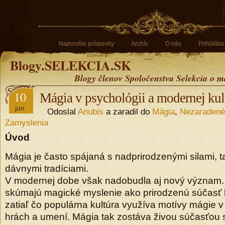
Najnovšie príspevky
Archív
O nás
Prihláška
Blogy.SELEKCIA.SK
Blogy členov Spoločenstva Selekcia o m
10
Mágia v psychológii a modernej kul
jun
Odoslal
Anubis
a zaradil do
Mágia
,
Nezaradené
Zamyslenia
Úvod
Mágia je často spájaná s nadprirodzenými silami, t
dávnymi tradíciami.
V modernej dobe však nadobudla aj nový význam.
skúmajú magické myslenie ako prirodzenú súčasť ľ
zatiaľ čo populárna kultúra využíva motívy mágie v l
hrách a umení. Mágia tak zostáva živou súčasťou s