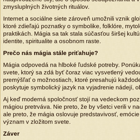
zmysluplných životných rituálov.
Internet a sociálne siete zároveň umožnili vznik gl
ktoré zdieľajú poznatky o symbolike, folklóre, myt
praktikách. Mágia sa tak stala súčasťou širšej kultú
identite, spiritualite a osobnom raste.
Prečo nás mágia stále priťahuje?
Mágia odpovedá na hlboké ľudské potreby. Ponúka
svete, ktorý sa zdá byť čoraz viac vysvetlený ve
premýšľať o možnostiach, ktoré presahujú každod
poskytuje symbolický jazyk na vyjadrenie nádejí, o
Aj keď moderná spoločnosť stojí na vedeckom pozn
mágiou pretrváva. Nie preto, že by všetci verili v n
ale preto, že mágia oslovuje predstavivosť, emócie
význam v zložitom svete.
Záver