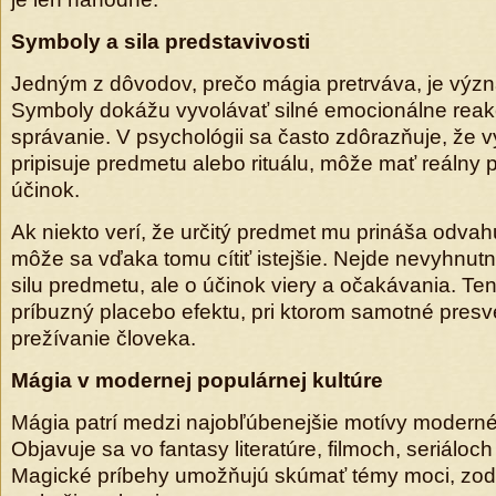
Symboly a sila predstavivosti
Jedným z dôvodov, prečo mágia pretrváva, je výz
Symboly dokážu vyvolávať silné emocionálne reak
správanie. V psychológii sa často zdôrazňuje, že 
pripisuje predmetu alebo rituálu, môže mať reálny
účinok.
Ak niekto verí, že určitý predmet mu prináša odvah
môže sa vďaka tomu cítiť istejšie. Nejde nevyhnut
silu predmetu, ale o účinok viery a očakávania. Tent
príbuzný placebo efektu, pri ktorom samotné pres
prežívanie človeka.
Mágia v modernej populárnej kultúre
Mágia patrí medzi najobľúbenejšie motívy moderné
Objavuje sa vo fantasy literatúre, filmoch, seriáloc
Magické príbehy umožňujú skúmať témy moci, zod