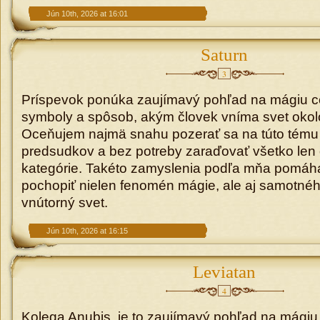
Jún 10th, 2026 at 16:01
Saturn
3
Príspevok ponúka zaujímavý pohľad na mágiu c
symboly a spôsob, akým človek vníma svet okol
Oceňujem najmä snahu pozerať sa na túto tému
predsudkov a bez potreby zaraďovať všetko len 
kategórie. Takéto zamyslenia podľa mňa pomáha
pochopiť nielen fenomén mágie, ale aj samotnéh
vnútorný svet.
Jún 10th, 2026 at 16:15
Leviatan
4
Kolega Anubis, je to zaujímavý pohľad na mágiu