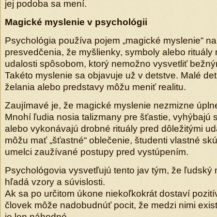
jej podoba sa mení.
Magické myslenie v psychológii
Psychológia používa pojem „magické myslenie“ n
presvedčenia, že myšlienky, symboly alebo rituály
udalosti spôsobom, ktorý nemožno vysvetliť bežným
Takéto myslenie sa objavuje už v detstve. Malé deti
želania alebo predstavy môžu meniť realitu.
Zaujímavé je, že magické myslenie nezmizne úplne 
Mnohí ľudia nosia talizmany pre šťastie, vyhýbajú 
alebo vykonávajú drobné rituály pred dôležitými ud
môžu mať „šťastné“ oblečenie, študenti vlastné skú
umelci zaužívané postupy pred vystúpením.
Psychológovia vysvetľujú tento jav tým, že ľudský
hľadá vzory a súvislosti.
Ak sa po určitom úkone niekoľkokrát dostaví pozití
človek môže nadobudnúť pocit, že medzi nimi exist
je len náhodné.