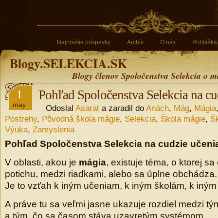
Najnovšie príspevky
Archív
O nás
Prihláška
Blogy.SELEKCIA.SK
Blogy členov Spoločenstva Selekcia o m
1
Pohľad Spoločenstva Selekcia na cu
may
Odoslal
Asarat
a zaradil do
Anách
,
Mág
,
Mágia
Postrehy
,
Pôvodná škola mágie
,
Selekcia
,
Škola mágie
,
Š
Výuka
,
Zamyslenia
Pohľad Spoločenstva Selekcia na cudzie učeni
V oblasti, akou je
mágia
, existuje téma, o ktorej sa
potichu, medzi riadkami, alebo sa úplne obchádza.
Je to vzťah k iným učeniam, k iným školám, k iný
A práve tu sa veľmi jasne ukazuje rozdiel medzi tý
a tým, čo sa časom stáva uzavretým systémom.