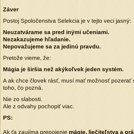
Záver
Postoj Spoločenstva Selekcia je v tejto veci jasný:
Neuzatvárame sa pred inými učeniami.
Nezakazujeme hľadanie.
Nepovažujeme sa za jedinú pravdu.
Pretože vieme, že:
Mágia je širšia než akýkoľvek jeden systém.
A ak chce človek rásť, musí mať možnosť pozerať s
toho, čo pozná.
Nie zo slabosti.
Ale z odvahy pochopiť viac.
PS:
Ak ťa zaujíma prepojenie
mágie, liečiteľstva a pr