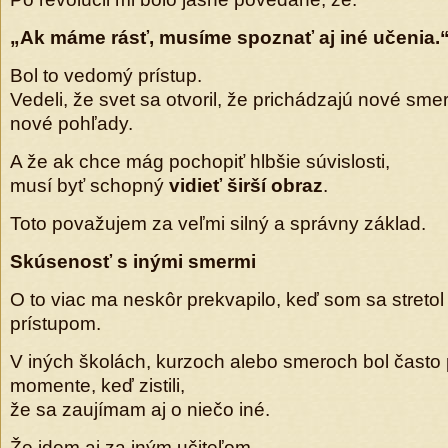
„Ak máme rásť, musíme spoznať aj iné učenia.
Bol to vedomý prístup.
Vedeli, že svet sa otvoril, že prichádzajú nové sme
nové pohľady.
A že ak chce mág pochopiť hlbšie súvislosti,
musí byť schopný
vidieť širší obraz
.
Toto považujem za veľmi silný a správny základ.
Skúsenosť s inými smermi
O to viac ma neskôr prekvapilo, keď som sa streto
prístupom.
V iných školách, kurzoch alebo smeroch bol často
momente, keď zistili,
že sa zaujímam aj o niečo iné.
Že idem aj za iným učiteľom.