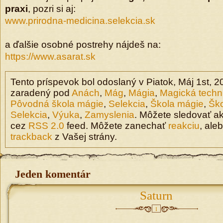
praxi
, pozri si aj:
www.prirodna-medicina.selekcia.sk
a ďalšie osobné postrehy nájdeš na:
https://www.asarat.sk
Tento príspevok bol odoslaný v Piatok, Máj 1st, 2
zaradený pod
Anách
,
Mág
,
Mágia
,
Magická techn
Pôvodná škola mágie
,
Selekcia
,
Škola mágie
,
Šk
Selekcia
,
Výuka
,
Zamyslenia
. Môžete sledovať a
cez
RSS 2.0
feed. Môžete zanechať
reakciu
, ale
trackback
z Vašej strány.
Jeden komentár
Saturn
1