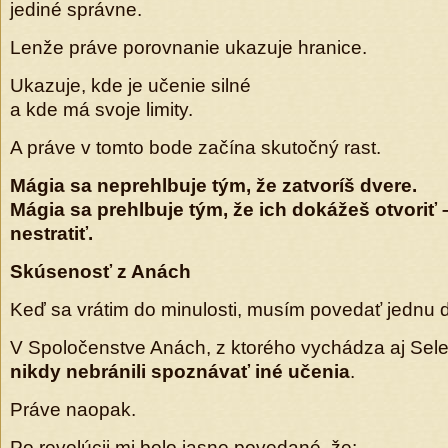
jediné správne.
Lenže práve porovnanie ukazuje hranice.
Ukazuje, kde je učenie silné
a kde má svoje limity.
A práve v tomto bode začína skutočný rast.
Mágia sa neprehlbuje tým, že zatvoríš dvere.
Mágia sa prehlbuje tým, že ich dokážeš otvoriť 
nestratiť.
Skúsenosť z Anách
Keď sa vrátim do minulosti, musím povedať jednu d
V Spoločenstve Anách, z ktorého vychádza aj Selekc
nikdy nebránili spoznávať iné učenia
.
Práve naopak.
Po revolúcii mi bolo jasne povedané, že: