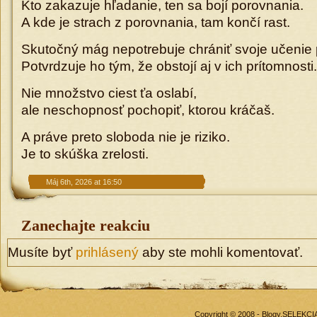
Kto zakazuje hľadanie, ten sa bojí porovnania.
A kde je strach z porovnania, tam končí rast.
Skutočný mág nepotrebuje chrániť svoje učenie 
Potvrdzuje ho tým, že obstojí aj v ich prítomnosti.
Nie množstvo ciest ťa oslabí,
ale neschopnosť pochopiť, ktorou kráčaš.
A práve preto sloboda nie je riziko.
Je to skúška zrelosti.
Máj 6th, 2026 at 16:50
Zanechajte reakciu
Musíte byť
prihlásený
aby ste mohli komentovať.
Copyright © 2008 - Blogy.SELEKC