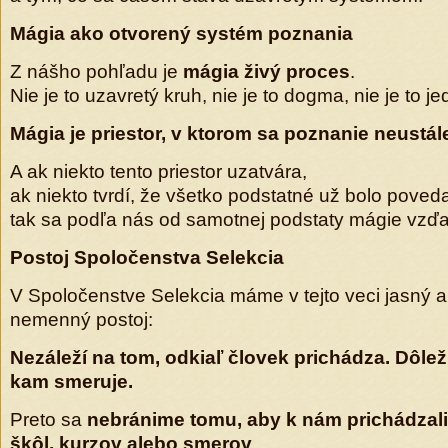
Mágia ako otvorený systém poznania
Z nášho pohľadu je
mágia živý proces
.
Nie je to uzavretý kruh, nie je to dogma, nie je to je
Mágia je priestor, v ktorom sa poznanie neustále
A ak niekto tento priestor uzatvára,
ak niekto tvrdí, že všetko podstatné už bolo poved
tak sa podľa nás od samotnej podstaty mágie vzďa
Postoj Spoločenstva Selekcia
V Spoločenstve Selekcia máme v tejto veci jasný 
nemenný postoj:
Nezáleží na tom, odkiaľ človek prichádza. Dôleži
kam smeruje.
Preto sa
nebránime tomu, aby k nám prichádzali 
škôl, kurzov alebo smerov
.