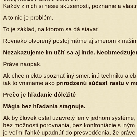
Každý z nich si nesie skúsenosti, poznanie a vlast
A to nie je problém.
To je základ, na ktorom sa dá stavať.
Rovnako otvorený postoj máme aj smerom k našim
Nezakazujeme im učiť sa aj inde. Neobmedzujem
Práve naopak.
Ak chce niekto spoznať iný smer, inú techniku aleb
tak to vnímame ako
prirodzenú súčasť rastu v m
Prečo je hľadanie dôležité
Mágia bez hľadania stagnuje.
Ak by človek ostal uzavretý len v jednom systéme,
bez možnosti porovnania, bez konfrontácie s iným
je veľmi ľahké upadnúť do presvedčenia, že práve 